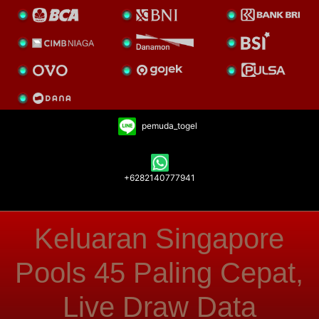
pemuda_togel
+6282140777941
Keluaran Singapore
Pools 45 Paling Cepat,
Live Draw Data