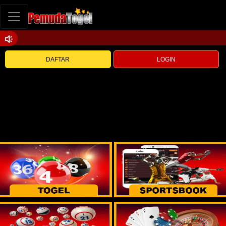
DAFTAR
LOGIN